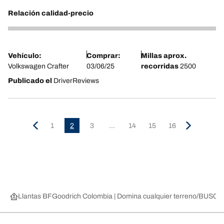
Relación calidad-precio
4
Vehículo:
Comprar:
Millas aprox.
Volkswagen Crafter
03/06/25
recorridas
2500
Publicado el
DriverReviews
1
2
3
...
14
15
16
Llantas BFGoodrich Colombia | Domina cualquier terreno
BUSCAR