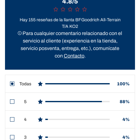
4.8/5
Hay 155 reseñas de la llanta BFGoodrich All-Terrain
T/A KO2
Para cualquier comentario relacionado con el
servicio al cliente (experiencia en la tienda,
servicio posventa, entrega, etc.), comunícate
con
Contacto
.
Todas
100%
star reviews
5
88%
star reviews
4
4%
star reviews
3
4%