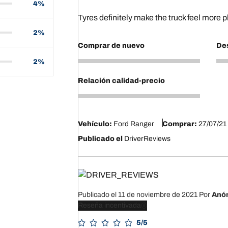
4%
Tyres definitely make the truck feel more p
2%
Comprar de nuevo
Des
2%
5
5
Relación calidad-precio
5
Vehículo:
Ford Ranger
Comprar:
27/07/21
Publicado el
DriverReviews
Publicado el 11 de noviembre de 2021
Por
Anó
Reseña incentivada
5/5