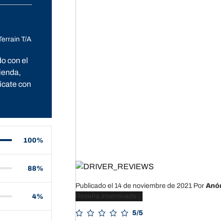
Terrain T/A
o con el
tienda,
ícate con
100%
88%
Publicado el 14 de noviembre de 2021
Por
Anó
Reseña incentivada
4%
5/5