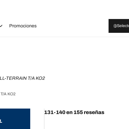
Promociones
Select
LL-TERRAIN T/A KO2
n T/A KO2
131-140 en 155 reseñas
L