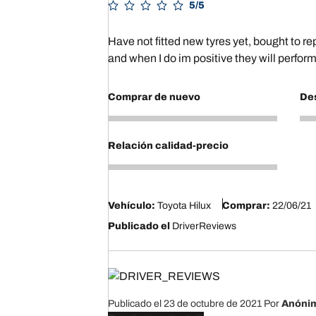
5/5
Have not fitted new tyres yet, bought to r
and when I do im positive they will perform
Comprar de nuevo
Des
5
5
Relación calidad-precio
5
Vehículo:
Toyota Hilux
Comprar:
22/06/21
Publicado el
DriverReviews
Publicado el 23 de octubre de 2021
Por
Anóni