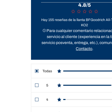
4.8/5
Hay 155 reseñas de la llanta BFGoodrich All-
KO2
Para cualquier comentario relacionad
servicio al cliente (experiencia en la 
servicio posventa, entrega, etc.), comun
Contacto
.
Todas
star reviews
5
star reviews
4
star reviews