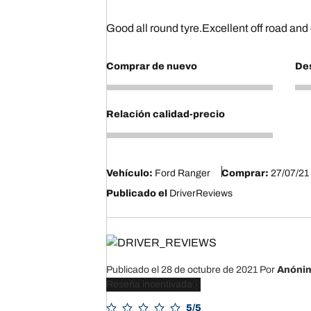
Good all round tyre.Excellent off road and
Comprar de nuevo
Des
5
5
Relación calidad-precio
5
Vehículo:
Ford Ranger
Comprar:
27/07/21
Publicado el
DriverReviews
Publicado el 28 de octubre de 2021
Por
Anóni
Reseña incentivada
5/5