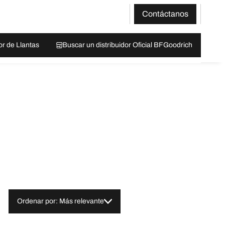
Contáctanos
or de Llantas
Buscar un distribuidor Oficial BFGoodrich
Ordenar por: Más relevante