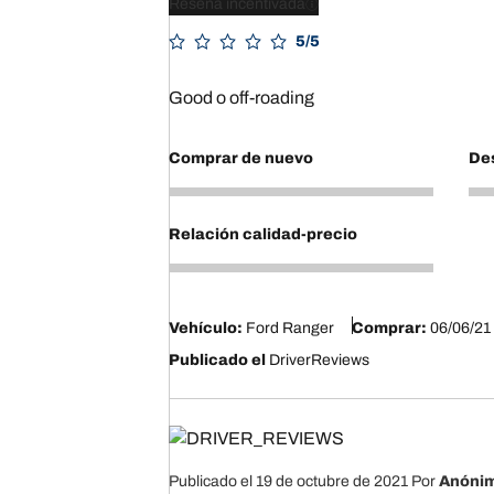
Reseña incentivada
5/5
Good o off-roading
Comprar de nuevo
Des
4
5
Relación calidad-precio
5
Vehículo:
Ford Ranger
Comprar:
06/06/21
Publicado el
DriverReviews
Publicado el 19 de octubre de 2021
Por
Anóni