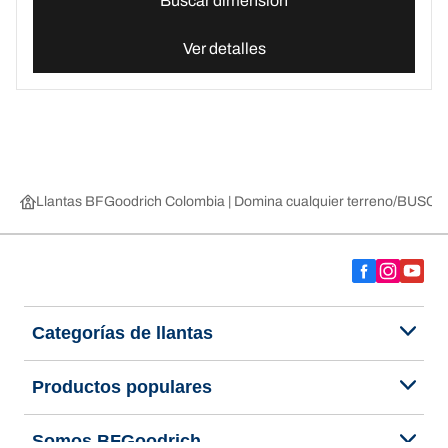
Buscar dimensión
Ver detalles
Llantas BFGoodrich Colombia | Domina cualquier terreno
BUSCAR
Categorías de llantas
Productos populares
Somos BFGoodrich