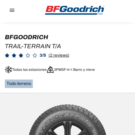
Go to page content
Go to page navigation
BFGOODRICH
TRAIL-TERRAIN T/A
3/5
(2 reviews)
Todas las estaciones
3PMSF
Barro y nieve
Todo terreno