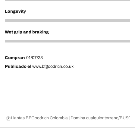
5
Longevity
5
Wet grip and braking
4
Comprar:
01/07/23
Publicado el
www.bfgoodrich.co.uk
Llantas BFGoodrich Colombia | Domina cualquier terreno
BUSCAR