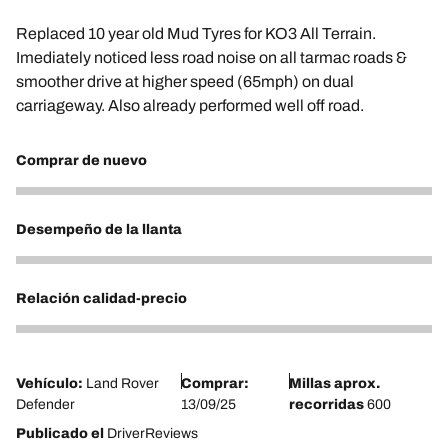
Replaced 10 year old Mud Tyres for KO3 All Terrain.
Imediately noticed less road noise on all tarmac roads &
smoother drive at higher speed (65mph) on dual
carriageway. Also already performed well off road.
Comprar de nuevo
5
Desempeño de la llanta
5
Relación calidad-precio
4
Vehículo:
Land Rover
Comprar:
Millas aprox.
Defender
13/09/25
recorridas
600
Publicado el
DriverReviews