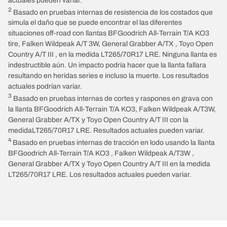
actuales pueden variar.
2
Basado en pruebas internas de resistencia de los costados que
simula el daño que se puede encontrar el las diferentes
situaciones off-road con llantas BFGoodrich All-Terrain T/A KO3
tire, Falken Wildpeak A/T 3W, General Grabber A/TX , Toyo Open
Country A/T III , en la medida LT265/70R17 LRE. Ninguna llanta es
indestructible aún. Un impacto podría hacer que la llanta fallara
resultando en heridas series e incluso la muerte. Los resultados
actuales podrían variar.
3
Basado en pruebas internas de cortes y raspones en grava con
la llanta BFGoodrich All-Terrain T/A KO3, Falken Wildpeak A/T3W,
General Grabber A/TX y Toyo Open Country A/T III con la
medidaLT265/70R17 LRE. Resultados actuales pueden variar.
4
Basado en pruebas internas de tracción en lodo usando la llanta
BFGoodrich All-Terrain T/A KO3 , Falken Wildpeak A/T3W ,
General Grabber A/TX y Toyo Open Country A/T III en la medida
LT265/70R17 LRE. Los resultados actuales pueden variar.