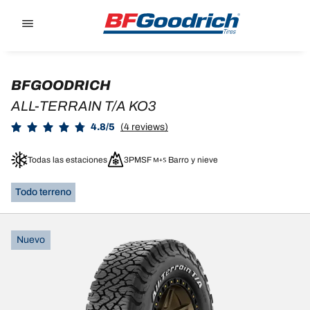
Go to page content
Go to page navigation
BFGOODRICH
ALL-TERRAIN T/A KO3
4.8/5
(4 reviews)
Todas las estaciones
3PMSF
Barro y nieve
Todo terreno
Nuevo