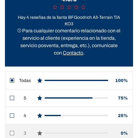
Hay 4 reseñas de la llanta BFGoodrich All-Terrain T/A
KO3
Para cualquier comentario relacionado con el
servicio al cliente (experiencia en la tienda,
servicio posventa, entrega, etc.), comunícate
con
Contacto
.
Todas
100%
star reviews
5
75%
star reviews
4
25%
star reviews
3
0%
star reviews