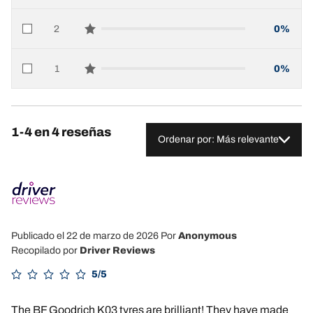
2
0%
star reviews
1
0%
star reviews
1-4 en 4 reseñas
Ordenar por: Más relevante
Publicado el 22 de marzo de 2026
Por
Anonymous
Recopilado por
Driver Reviews
5/5
The BF Goodrich K03 tyres are brilliant! They have made