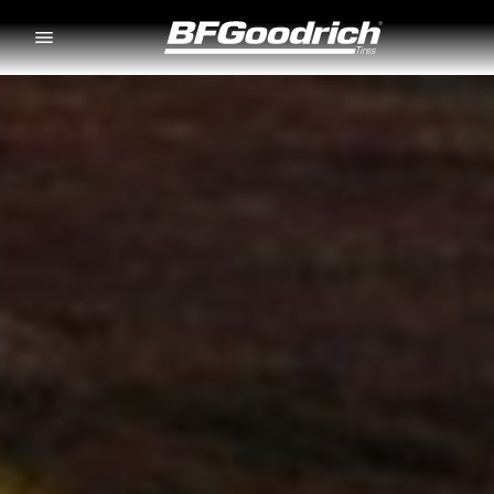
Go to page content
Go to page navigation