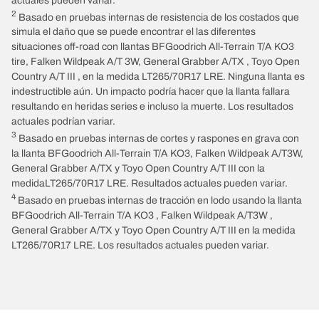
actuales pueden variar.
2
Basado en pruebas internas de resistencia de los costados que
simula el daño que se puede encontrar el las diferentes
situaciones off-road con llantas BFGoodrich All-Terrain T/A KO3
tire, Falken Wildpeak A/T 3W, General Grabber A/TX , Toyo Open
Country A/T III , en la medida LT265/70R17 LRE. Ninguna llanta es
indestructible aún. Un impacto podría hacer que la llanta fallara
resultando en heridas series e incluso la muerte. Los resultados
actuales podrían variar.
3
Basado en pruebas internas de cortes y raspones en grava con
la llanta BFGoodrich All-Terrain T/A KO3, Falken Wildpeak A/T3W,
General Grabber A/TX y Toyo Open Country A/T III con la
medidaLT265/70R17 LRE. Resultados actuales pueden variar.
4
Basado en pruebas internas de tracción en lodo usando la llanta
BFGoodrich All-Terrain T/A KO3 , Falken Wildpeak A/T3W ,
General Grabber A/TX y Toyo Open Country A/T III en la medida
LT265/70R17 LRE. Los resultados actuales pueden variar.