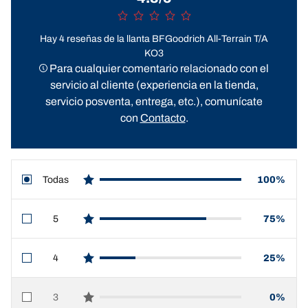
Hay 4 reseñas de la llanta BFGoodrich All-Terrain T/A
KO3
Para cualquier comentario relacionado con el
servicio al cliente (experiencia en la tienda,
servicio posventa, entrega, etc.), comunícate
con
Contacto
.
Todas
100%
star reviews
5
75%
star reviews
4
25%
star reviews
3
0%
star reviews