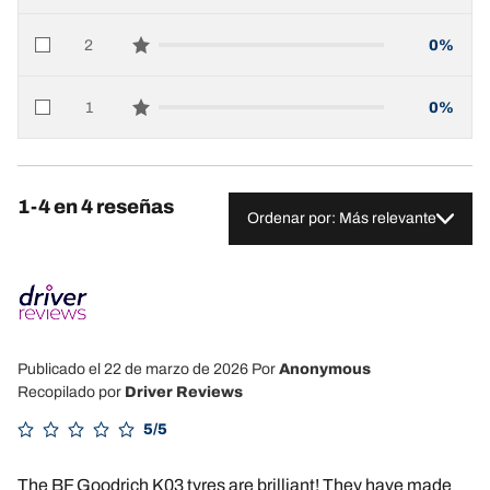
2
0%
star reviews
1
0%
star reviews
1-4 en 4 reseñas
Ordenar por: Más relevante
Publicado el 22 de marzo de 2026
Por
Anonymous
Recopilado por
Driver Reviews
5/5
The BF Goodrich K03 tyres are brilliant! They have made