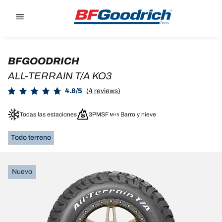
Go to page content
Go to page navigation
BFGOODRICH
ALL-TERRAIN T/A KO3
4.8/5
(4 reviews)
Todas las estaciones
3PMSF
Barro y nieve
Todo terreno
Nuevo