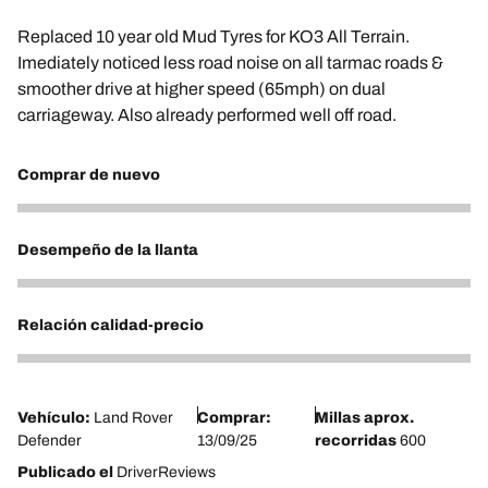
Replaced 10 year old Mud Tyres for KO3 All Terrain.
Imediately noticed less road noise on all tarmac roads &
smoother drive at higher speed (65mph) on dual
carriageway. Also already performed well off road.
Comprar de nuevo
5
Desempeño de la llanta
5
Relación calidad-precio
4
Vehículo:
Land Rover
Comprar:
Millas aprox.
Defender
13/09/25
recorridas
600
Publicado el
DriverReviews