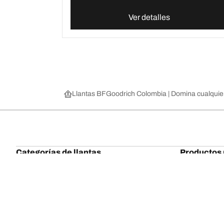
Ver detalles
Llantas BFGoodrich Colombia | Domina cualquie
Categorías de llantas
Productos 
Encuentra la llanta adecuada para ti
All-Terrain T
Encuentra tu llanta por categoría, estación o
All-Terrain T
familia
Mud-Terrain 
Camioneta / SUV / Crossover
Trail-Terrain T
Encuentra todas las medidas