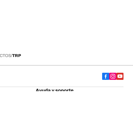
UCTOS
TRP
Ayuda y soporte
Goodrich
Contáctanos
Encuentra un distribuidor Oficial BFGoodrich