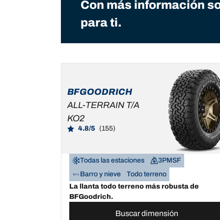
Con más información so
para ti.
BFGOODRICH
ALL-TERRAIN T/A
KO2
4.8/5
(155)
Todas las estaciones
3PMSF
Barro y nieve
Todo terreno
La llanta todo terreno más robusta de
BFGoodrich.
Buscar dimensión