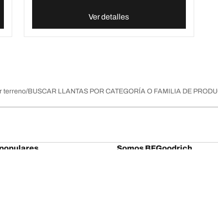
Ver detalles
r terreno
BUSCAR LLANTAS POR CATEGORÍA O FAMILIA DE PROD
populares
Somos BFGoodrich
/A KO3
Consejos y recomendaciones BF
/A KO2
Acerca de... PATRIMONIO
T/A KM3
/A
Tu configuración