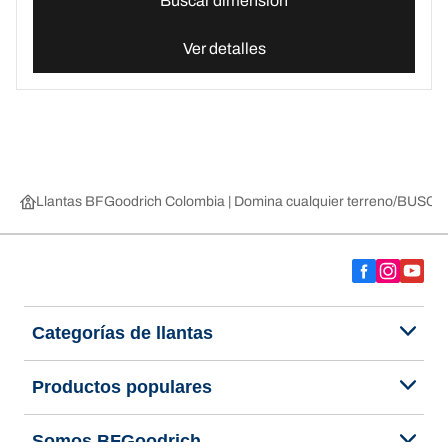
Buscar dimensión
Ver detalles
Llantas BFGoodrich Colombia | Domina cualquier terreno
BUSCAR
Categorías de llantas
Productos populares
Somos BFGoodrich