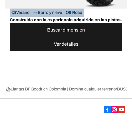
Verano
Barro y nieve
Off Road
Construida con la experiencia adquirida en las pistas.
Buscar dimensión
Ver detalles
Llantas BFGoodrich Colombia | Domina cualquier terreno
BUSCAR
Categorías de llantas